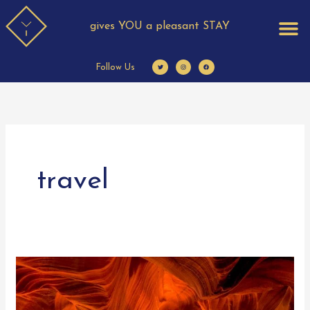
Lewati
gives YOU a pleasant STAY
ke
konten
T
I
F
Follow Us
w
n
a
i
s
c
t
t
e
t
a
b
e
g
o
r
r
o
a
k
m
travel
9
Tempat
Wisata