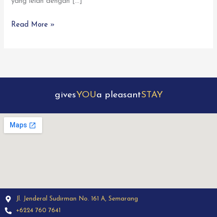
yang lelah dengan […]
Read More »
gives
YOU
a pleasant
STAY
Jl. Jenderal Sudirman No. 161 A, Semarang
+6224 760 7641