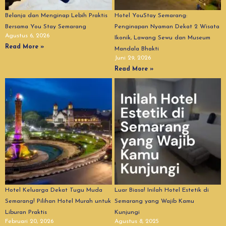
Belanja dan Menginap Lebih Praktis
Hotel YouStay Semarang:
Bersama You Stay Semarang
Penginapan Nyaman Dekat 2 Wisata
Agustus 6, 2026
Ikonik, Lawang Sewu dan Museum
Read More »
Mandala Bhakti
Juni 29, 2026
Read More »
Hotel Keluarga Dekat Tugu Muda
Luar Biasa! Inilah Hotel Estetik di
Semarang! Pilihan Hotel Murah untuk
Semarang yang Wajib Kamu
Liburan Praktis
Kunjungi
Februari 20, 2026
Agustus 8, 2025