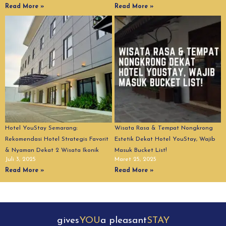
Read More »
Read More »
Hotel YouStay Semarang:
Wisata Rasa & Tempat Nongkrong
Rekomendasi Hotel Strategis Favorit
Estetik Dekat Hotel YouStay, Wajib
& Nyaman Dekat 2 Wisata Ikonik
Masuk Bucket List!
Juli 3, 2025
Maret 25, 2025
Read More »
Read More »
gives
YOU
a pleasant
STAY