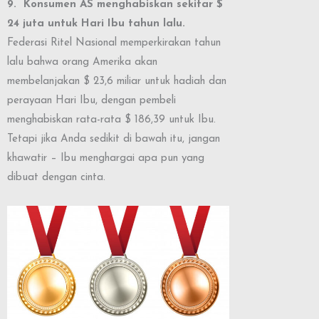
9. Konsumen AS menghabiskan sekitar $
24 juta untuk Hari Ibu tahun lalu.
Federasi Ritel Nasional memperkirakan tahun
lalu bahwa orang Amerika akan
membelanjakan $ 23,6 miliar untuk hadiah dan
perayaan Hari Ibu, dengan pembeli
menghabiskan rata-rata $ 186,39 untuk Ibu.
Tetapi jika Anda sedikit di bawah itu, jangan
khawatir – Ibu menghargai apa pun yang
dibuat dengan cinta.