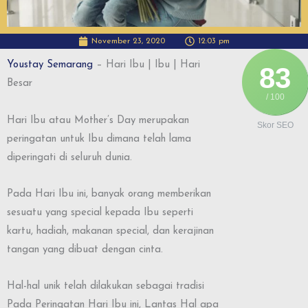
November 23, 2020
12:03 pm
Youstay Semarang
– Hari Ibu | Ibu | Hari
83
Besar
/ 100
Hari Ibu atau Mother’s Day merupakan
Skor SEO
peringatan untuk Ibu dimana telah lama
diperingati di seluruh dunia.
Pada Hari Ibu ini, banyak orang memberikan
sesuatu yang special kepada Ibu seperti
kartu, hadiah, makanan special, dan kerajinan
tangan yang dibuat dengan cinta.
Hal-hal unik telah dilakukan sebagai tradisi
Pada Peringatan Hari Ibu ini, Lantas Hal apa