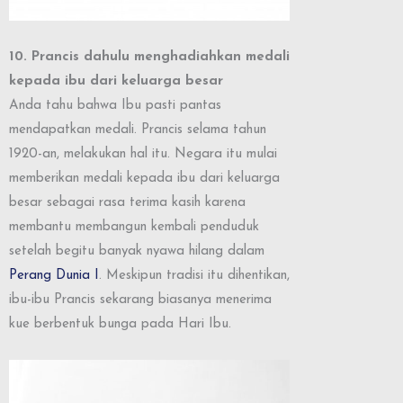
10. Prancis dahulu menghadiahkan medali
kepada ibu dari keluarga besar
Anda tahu bahwa Ibu pasti pantas
mendapatkan medali. Prancis selama tahun
1920-an, melakukan hal itu. Negara itu mulai
memberikan medali kepada ibu dari keluarga
besar sebagai rasa terima kasih karena
membantu membangun kembali penduduk
setelah begitu banyak nyawa hilang dalam
Perang Dunia I
. Meskipun tradisi itu dihentikan,
ibu-ibu Prancis sekarang biasanya menerima
kue berbentuk bunga pada Hari Ibu.