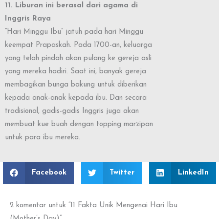
11. Liburan ini berasal dari agama di
Inggris Raya
“Hari Minggu Ibu” jatuh pada hari Minggu
keempat Prapaskah. Pada 1700-an, keluarga
yang telah pindah akan pulang ke gereja asli
yang mereka hadiri. Saat ini, banyak gereja
membagikan bunga bakung untuk diberikan
kepada anak-anak kepada ibu. Dan secara
tradisional, gadis-gadis Inggris juga akan
membuat kue buah dengan topping marzipan
untuk para ibu mereka.
Facebook
Twitter
LinkedIn
2 komentar untuk “11 Fakta Unik Mengenai Hari Ibu
(Mother’s Day)”