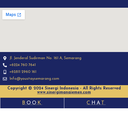
Jl. Jenderal Sudirman No. 161 A, Semarang
+6224 760 7641
+62811 2960 161
Info@youstaysemarang.com
Copyright © 2024 Sinergi Indonesia - All Rights Reserved
www.sinergimanajemen.com
B
OO
K
C
HA
T