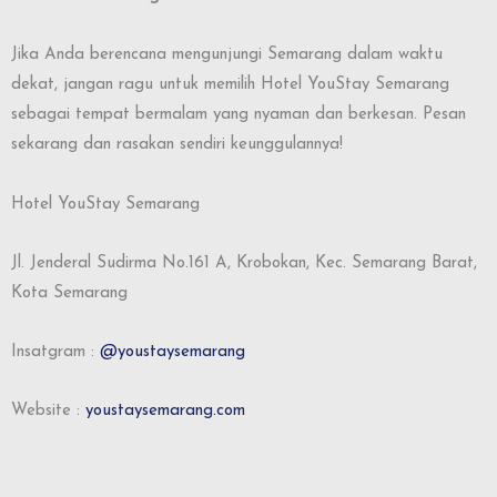
Jika Anda berencana mengunjungi Semarang dalam waktu
dekat, jangan ragu untuk memilih Hotel YouStay Semarang
sebagai tempat bermalam yang nyaman dan berkesan. Pesan
sekarang dan rasakan sendiri keunggulannya!
Hotel YouStay Semarang
Jl. Jenderal Sudirma No.161 A, Krobokan, Kec. Semarang Barat,
Kota Semarang
Insatgram :
@youstaysemarang
Website :
youstaysemarang.com