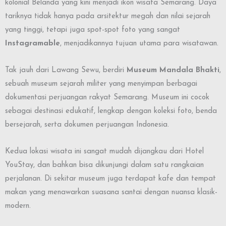
kolonial Belanda yang kini menjadi ikon wisata Semarang. Daya
tariknya tidak hanya pada arsitektur megah dan nilai sejarah
yang tinggi, tetapi juga spot-spot foto yang sangat
Instagramable
, menjadikannya tujuan utama para wisatawan.
Tak jauh dari Lawang Sewu, berdiri
Museum Mandala Bhakti
,
sebuah museum sejarah militer yang menyimpan berbagai
dokumentasi perjuangan rakyat Semarang. Museum ini cocok
sebagai destinasi edukatif, lengkap dengan koleksi foto, benda
bersejarah, serta dokumen perjuangan Indonesia.
Kedua lokasi wisata ini sangat mudah dijangkau dari Hotel
YouStay, dan bahkan bisa dikunjungi dalam satu rangkaian
perjalanan. Di sekitar museum juga terdapat kafe dan tempat
makan yang menawarkan suasana santai dengan nuansa klasik-
modern.