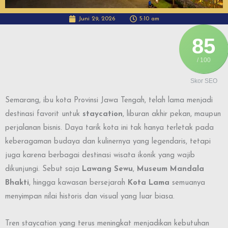
Juni 29, 2026
5:10 am
85
/ 100
Skor SEO
Semarang, ibu kota Provinsi Jawa Tengah, telah lama menjadi
destinasi favorit untuk
staycation
, liburan akhir pekan, maupun
perjalanan bisnis. Daya tarik kota ini tak hanya terletak pada
keberagaman budaya dan kulinernya yang legendaris, tetapi
juga karena berbagai destinasi wisata ikonik yang wajib
dikunjungi. Sebut saja
Lawang Sewu
,
Museum Mandala
Bhakti
, hingga kawasan bersejarah
Kota Lama
semuanya
menyimpan nilai historis dan visual yang luar biasa.
Tren staycation yang terus meningkat menjadikan kebutuhan