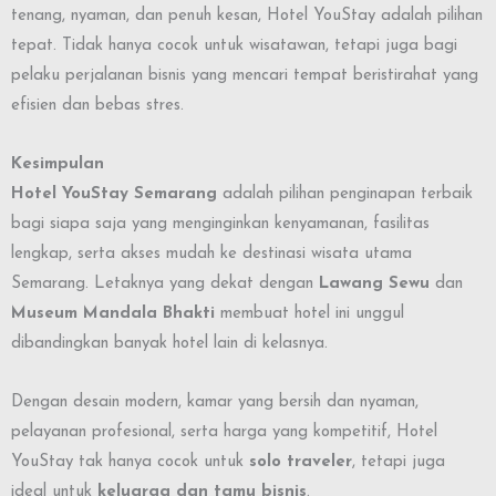
tenang, nyaman, dan penuh kesan, Hotel YouStay adalah pilihan
tepat. Tidak hanya cocok untuk wisatawan, tetapi juga bagi
pelaku perjalanan bisnis yang mencari tempat beristirahat yang
efisien dan bebas stres.
Kesimpulan
Hotel YouStay Semarang
adalah pilihan penginapan terbaik
bagi siapa saja yang menginginkan kenyamanan, fasilitas
lengkap, serta akses mudah ke destinasi wisata utama
Semarang. Letaknya yang dekat dengan
Lawang Sewu
dan
Museum Mandala Bhakti
membuat hotel ini unggul
dibandingkan banyak hotel lain di kelasnya.
Dengan desain modern, kamar yang bersih dan nyaman,
pelayanan profesional, serta harga yang kompetitif, Hotel
YouStay tak hanya cocok untuk
solo traveler
, tetapi juga
ideal untuk
keluarga dan tamu bisnis
.