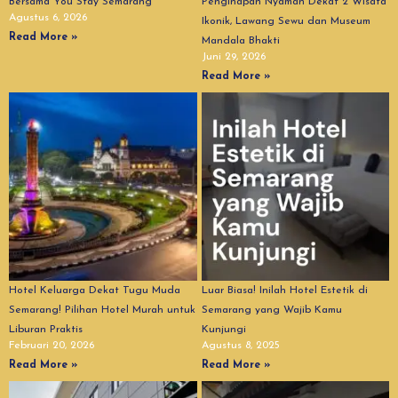
Bersama You Stay Semarang
Penginapan Nyaman Dekat 2 Wisata
Agustus 6, 2026
Ikonik, Lawang Sewu dan Museum
Read More »
Mandala Bhakti
Juni 29, 2026
Read More »
Hotel Keluarga Dekat Tugu Muda
Luar Biasa! Inilah Hotel Estetik di
Semarang! Pilihan Hotel Murah untuk
Semarang yang Wajib Kamu
Liburan Praktis
Kunjungi
Februari 20, 2026
Agustus 8, 2025
Read More »
Read More »