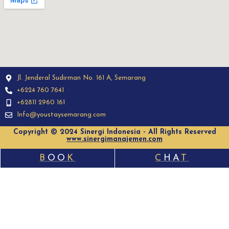
Jl. Jenderal Sudirman No. 161 A, Semarang
+6224 760 7641
+62811 2960 161
Info@youstaysemarang.com
Copyright © 2024 Sinergi Indonesia - All Rights Reserved
www.sinergimanajemen.com
B
OO
K
C
HA
T