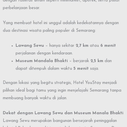
dengan fasilitas umum seperti minimarket, apotek, serta pusat
perbelanjaan besar.
Yang membuat hotel ini unggul adalah kedekatannya dengan
dua destinasi wisata paling populer di Semarang:
Lawang Sewu
– hanya sekitar
2,7 km
atau
6 menit
perjalanan dengan kendaraan.
Museum Mandala Bhakti
– berjarak
2,5 km
dan
dapat ditempuh dalam waktu
5 menit
saja.
Dengan lokasi yang begitu strategis, Hotel YouStay menjadi
pilihan ideal bagi tamu yang ingin menjelajahi Semarang tanpa
membuang banyak waktu di jalan.
Dekat dengan Lawang Sewu dan Museum Manala Bhakti
Lawang Sewu merupakan bangunan bersejarah peninggalan