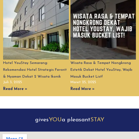
Hotel YouStay Semarang:
Wisata Rasa & Tempat Nongkrong
Rekomendasi Hotel Strategis Favorit
Estetik Dekat Hotel YouStay, Wajib
& Nyaman Dekat 2 Wisata Ikonik
Masuk Bucket List!
Juli 3, 2025
Maret 25, 2025
Read More »
Read More »
gives
YOU
a pleasant
STAY