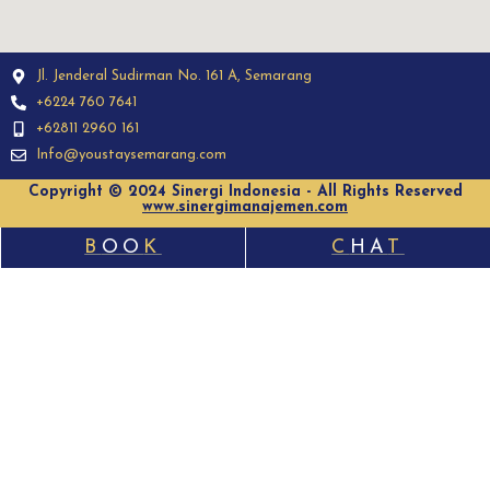
Jl. Jenderal Sudirman No. 161 A, Semarang
+6224 760 7641
+62811 2960 161
Info@youstaysemarang.com
Copyright © 2024 Sinergi Indonesia - All Rights Reserved
www.sinergimanajemen.com
B
OO
K
C
HA
T