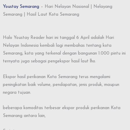
Youstay Semarang
– Hari Nelayan Nasional | Nelayang
Semarang | Hasil Laut Kota Semarang
Halo Youstay Reader hari ini tanggal 6 April adalah Hari
Nelayan Indonesia kembali lagi membahas tentang kota
Semarang, kota yang terkenal dengan bangunan 1.000 pintu ini
ternyata juga sebagai pengekspor hasil laut lho.
Ekspor hasil perikanan Kota Semarang terus mengalami
peningkatan baik volume, pendapatan, jenis produk, maupun
negara tujuan.
beberapa komoditas terbesar ekspor produk perikanan Kota
Semarang antara lain,