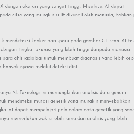
X dengan akurasi yang sangat tinggi. Misalnya, AI dapat
ada citra yang mungkin sulit dikenali oleh manusia, bahkan
uk mendeteksi kanker paru-paru pada gambar CT scan. AI te
dengan tingkat akurasi yang lebih tinggi daripada manusia
 para ahli radiologi untuk membuat diagnosis yang lebih cep
banyak nyawa melalui deteksi dini.
nya AI. Teknologi ini memungkinkan analisis data genom
untuk mendeteksi mutasi genetik yang mungkin menyebabkan
ngka. AI dapat mempelajari pola dalam data genetik yang san
umnya memerlukan waktu lebih lama dan analisis yang lebih