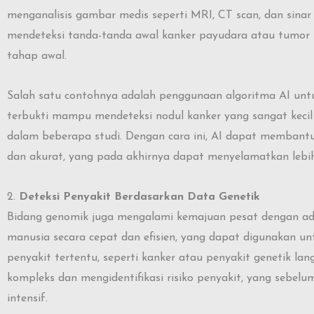
menganalisis gambar medis seperti MRI, CT scan, dan sinar 
mendeteksi tanda-tanda awal kanker payudara atau tumor p
tahap awal.
Salah satu contohnya adalah penggunaan algoritma AI unt
terbukti mampu mendeteksi nodul kanker yang sangat kecil 
dalam beberapa studi. Dengan cara ini, AI dapat membantu
dan akurat, yang pada akhirnya dapat menyelamatkan lebih 
2.
Deteksi Penyakit Berdasarkan Data Genetik
Bidang genomik juga mengalami kemajuan pesat dengan ada
manusia secara cepat dan efisien, yang dapat digunakan 
penyakit tertentu, seperti kanker atau penyakit genetik la
kompleks dan mengidentifikasi risiko penyakit, yang sebel
intensif.