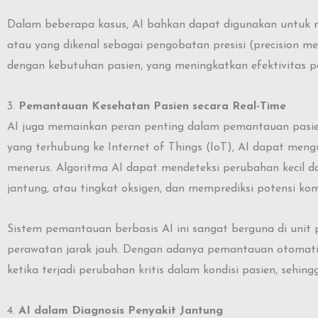
Dalam beberapa kasus, AI bahkan dapat digunakan untuk mer
atau yang dikenal sebagai pengobatan presisi (precision m
dengan kebutuhan pasien, yang meningkatkan efektivitas 
3.
Pemantauan Kesehatan Pasien secara Real-Time
AI juga memainkan peran penting dalam pemantauan pasien
yang terhubung ke Internet of Things (IoT), AI dapat meng
menerus. Algoritma AI dapat mendeteksi perubahan kecil da
jantung, atau tingkat oksigen, dan memprediksi potensi komp
Sistem pemantauan berbasis AI ini sangat berguna di unit
perawatan jarak jauh. Dengan adanya pemantauan otomatis
ketika terjadi perubahan kritis dalam kondisi pasien, sehin
4.
AI dalam Diagnosis Penyakit Jantung