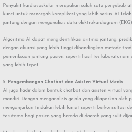
Penyakit kardiovaskular merupakan salah satu penyebab ut
kunci untuk mencegah komplikasi yang lebih serius. AI te
jantung dengan menganalisis data elektrokardiogram (EKG) d
Algoritma AI dapat mengidentifikasi aritmia jantung, predi
dengan akurasi yang lebih tinggi dibandingkan metode trad
pemeriksaan jantung pasien, seperti hasil tes laboratoriu
yang lebih tepat.
5.
Pengembangan Chatbot dan Asisten Virtual Medis
AI juga hadir dalam bentuk chatbot dan asisten virtual y
mandiri. Dengan menganalisis gejala yang dilaporkan oleh 
menganjurkan tindakan lebih lanjut seperti berkonsultasi 
terutama bagi pasien yang berada di daerah yang sulit dija