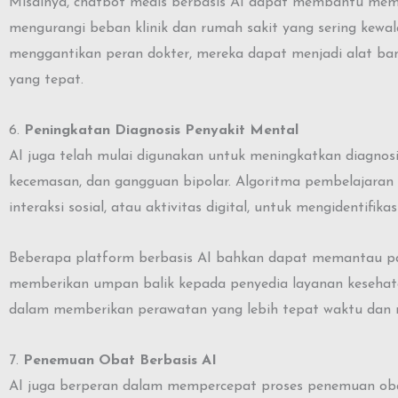
Misalnya, chatbot medis berbasis AI dapat membantu mema
mengurangi beban klinik dan rumah sakit yang sering kewa
menggantikan peran dokter, mereka dapat menjadi alat b
yang tepat.
6.
Peningkatan Diagnosis Penyakit Mental
AI juga telah mulai digunakan untuk meningkatkan diagnos
kecemasan, dan gangguan bipolar. Algoritma pembelajaran me
interaksi sosial, atau aktivitas digital, untuk mengidentifi
Beberapa platform berbasis AI bahkan dapat memantau pa
memberikan umpan balik kepada penyedia layanan kesehata
dalam memberikan perawatan yang lebih tepat waktu dan 
7.
Penemuan Obat Berbasis AI
AI juga berperan dalam mempercepat proses penemuan oba