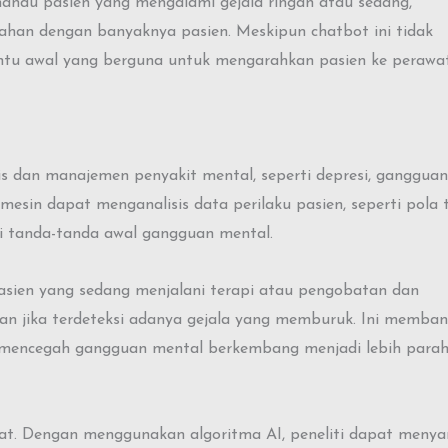
ndu pasien yang mengalami gejala ringan atau sedang,
lahan dengan banyaknya pasien. Meskipun chatbot ini tidak
antu awal yang berguna untuk mengarahkan pasien ke perawa
is dan manajemen penyakit mental, seperti depresi, gangguan
sin dapat menganalisis data perilaku pasien, seperti pola t
kasi tanda-tanda awal gangguan mental.
sien yang sedang menjalani terapi atau pengobatan dan
n jika terdeteksi adanya gejala yang memburuk. Ini memba
mencegah gangguan mental berkembang menjadi lebih parah
t. Dengan menggunakan algoritma AI, peneliti dapat menya