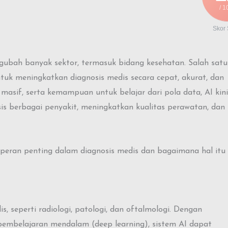
/ 1
Skor
gubah banyak sektor, termasuk bidang kesehatan. Salah satu
tuk meningkatkan diagnosis medis secara cepat, akurat, dan
masif, serta kemampuan untuk belajar dari pola data, AI kini
s berbagai penyakit, meningkatkan kualitas perawatan, dan
peran penting dalam diagnosis medis dan bagaimana hal itu 
, seperti radiologi, patologi, dan oftalmologi. Dengan
embelajaran mendalam (deep learning), sistem AI dapat