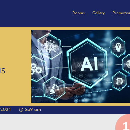
Rooms
Gallery
Promotio
IS
 2024
5:39 am
1