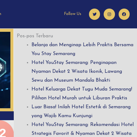
T
I
F
n
Follow Us
w
n
a
i
s
c
t
t
e
t
a
b
e
g
o
r
r
o
Pos-pos Terbaru
a
k
m
Belanja dan Menginap Lebih Praktis Bersama
You Stay Semarang
Hotel YouStay Semarang: Penginapan
Nyaman Dekat 2 Wisata Ikonik, Lawang
Sewu dan Museum Mandala Bhakti
Hotel Keluarga Dekat Tugu Muda Semarang!
Pilihan Hotel Murah untuk Liburan Praktis
Luar Biasa! Inilah Hotel Estetik di Semarang
yang Wajib Kamu Kunjungi
Hotel YouStay Semarang: Rekomendasi Hotel
2
Strategis Favorit & Nyaman Dekat 2 Wisata