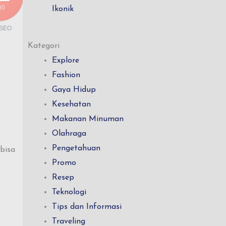
00
Ikonik
 SEO
Kategori
Explore
Fashion
Gaya Hidup
Kesehatan
Makanan Minuman
Olahraga
Pengetahuan
bisa
Promo
Resep
Teknologi
Tips dan Informasi
Traveling