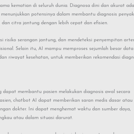
ama kematian di seluruh dunia. Diagnosa dini dan akurat ada
lah menunjukkan potensinya dalam membantu diagnosis penyak
an citra jantung dengan lebih cepat dan efisien.
ksi risiko serangan jantung, dan mendeteksi penyempitan arter
isional. Selain itu, AI mampu memproses sejumlah besar data
m dan riwayat kesehatan, untuk memberikan rekomendasi diagn
ang dapat membantu pasien melakukan diagnosis awal secara
pasien, chatbot AI dapat memberikan saran medis dasar atau
dengan dokter. Ini dapat menghemat waktu dan sumber daya,
ngkau atau dalam situasi darurat.