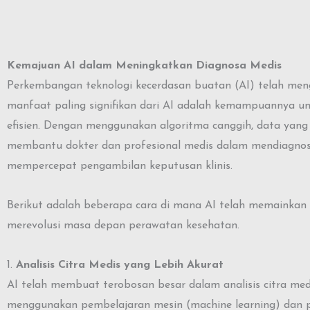
Kemajuan AI dalam Meningkatkan Diagnosa Medis
Perkembangan teknologi kecerdasan buatan (AI) telah men
manfaat paling signifikan dari AI adalah kemampuannya un
efisien. Dengan menggunakan algoritma canggih, data yang 
membantu dokter dan profesional medis dalam mendiagnosi
mempercepat pengambilan keputusan klinis.
Berikut adalah beberapa cara di mana AI telah memainkan 
merevolusi masa depan perawatan kesehatan.
1.
Analisis Citra Medis yang Lebih Akurat
AI telah membuat terobosan besar dalam analisis citra medis
menggunakan pembelajaran mesin (machine learning) dan p