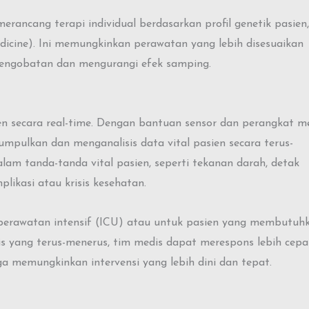
ancang terapi individual berdasarkan profil genetik pasien,
edicine). Ini memungkinkan perawatan yang lebih disesuaikan
pengobatan dan mengurangi efek samping.
 secara real-time. Dengan bantuan sensor dan perangkat m
umpulkan dan menganalisis data vital pasien secara terus-
lam tanda-tanda vital pasien, seperti tekanan darah, detak
likasi atau krisis kesehatan.
 perawatan intensif (ICU) atau untuk pasien yang membutuh
 yang terus-menerus, tim medis dapat merespons lebih cepa
gga memungkinkan intervensi yang lebih dini dan tepat.