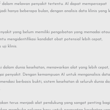
f dalam melawan penyakit tertentu. AI dapat mempercepat
i hanya beberapa bulan, dengan analisis data klinis yang l
penyakit yang belum memiliki pengobatan yang memadai atau
u mengidentifikasi kandidat obat potensial lebih cepat,
i klinis.
 dalam dunia kesehatan, menawarkan alat yang lebih cepat,
agai penyakit. Dengan kemampuan AI untuk menganalisis data
mendasi berbasis bukti, sistem kesehatan di seluruh dunia d
.
 akan terus menjadi alat pendukung yang sangat penting bag
I akan membuka peluang baru untuk perawatan kesehatan ya