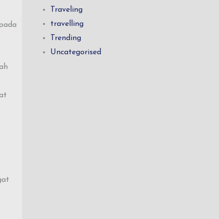
Traveling
travelling
 pada
Trending
Uncategorised
lah
at
gat