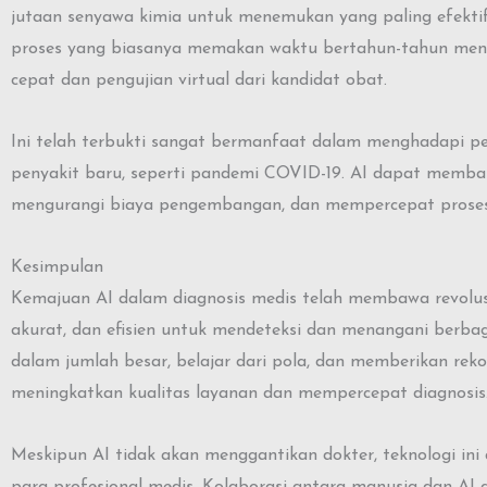
jutaan senyawa kimia untuk menemukan yang paling efekti
proses yang biasanya memakan waktu bertahun-tahun menjad
cepat dan pengujian virtual dari kandidat obat.
Ini telah terbukti sangat bermanfaat dalam menghadapi 
penyakit baru, seperti pandemi COVID-19. AI dapat membant
mengurangi biaya pengembangan, dan mempercepat proses uj
Kesimpulan
Kemajuan AI dalam diagnosis medis telah membawa revolusi
akurat, dan efisien untuk mendeteksi dan menangani berb
dalam jumlah besar, belajar dari pola, dan memberikan reko
meningkatkan kualitas layanan dan mempercepat diagnosis
Meskipun AI tidak akan menggantikan dokter, teknologi ini
para profesional medis. Kolaborasi antara manusia dan A