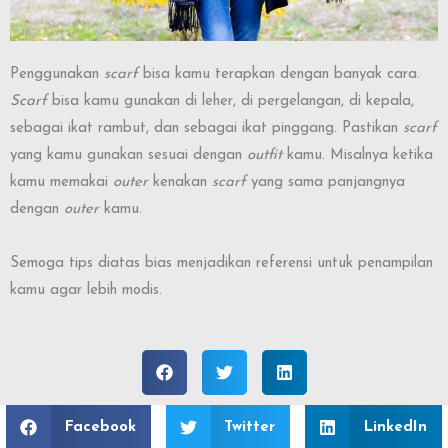
Penggunakan
scarf
bisa kamu terapkan dengan banyak cara.
Scarf
bisa kamu gunakan di leher, di pergelangan, di kepala,
sebagai ikat rambut, dan sebagai ikat pinggang. Pastikan
scarf
yang kamu gunakan sesuai dengan
outfit
kamu. Misalnya ketika
kamu memakai
outer
kenakan
scarf
yang sama panjangnya
dengan
outer
kamu.
Semoga tips diatas bias menjadikan referensi untuk penampilan
kamu agar lebih modis.
Facebook
Twitter
LinkedIn