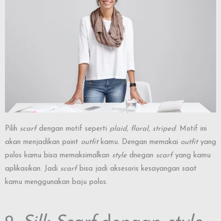
Pilih
scarf
dengan motif seperti
plaid, floral, striped
. Motif ini
akan menjadikan point
outfit
kamu. Dengan memakai
outfit
yang
polos kamu bisa memaksimalkan
style
dnegan
scarf
yang kamu
aplikasikan. Jadi
scarf
bisa jadi aksesoris kesayangan saat
kamu menggunakan baju polos.