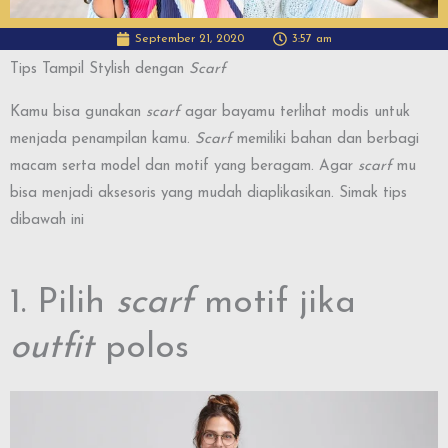
September 21, 2020
3:57 am
Tips Tampil Stylish dengan
Scarf
Kamu bisa gunakan
scarf
agar bayamu terlihat modis untuk
menjada penampilan kamu.
Scarf
memiliki bahan dan berbagi
macam serta model dan motif yang beragam. Agar
scarf
mu
bisa menjadi aksesoris yang mudah diaplikasikan. Simak tips
dibawah ini
1. Pilih
scarf
motif jika
outfit
polos