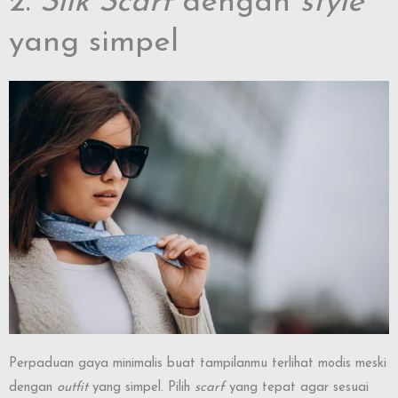
2.
Silk Scarf
dengan
style
yang simpel
Perpaduan gaya minimalis buat tampilanmu terlihat modis meski
dengan
outfit
yang simpel. Pilih
scarf
yang tepat agar sesuai