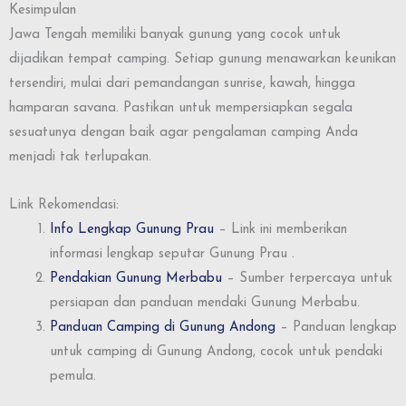
Kesimpulan
Jawa Tengah memiliki banyak gunung yang cocok untuk
dijadikan tempat camping. Setiap gunung menawarkan keunikan
tersendiri, mulai dari pemandangan sunrise, kawah, hingga
hamparan savana. Pastikan untuk mempersiapkan segala
sesuatunya dengan baik agar pengalaman camping Anda
menjadi tak terlupakan.
Link Rekomendasi:
Info Lengkap Gunung Prau
– Link ini memberikan
informasi lengkap seputar Gunung Prau .
Pendakian Gunung Merbabu
– Sumber terpercaya untuk
persiapan dan panduan mendaki Gunung Merbabu.
Panduan Camping di Gunung Andong
– Panduan lengkap
untuk camping di Gunung Andong, cocok untuk pendaki
pemula.