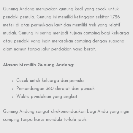
Gunung Andong merupakan gunung kecil yang cocok untuk
pendaki pemula. Gunung ini memiliki ketinggian sekitar 1.726
meter di atas permukaan laut dan memiliki trek yang relatif
mudah. Gunung ini sering menjadi tujuan camping bagi keluarga
atau pendaki yang ingin merasakan camping dengan suasana
alam namun tanpa jalur pendakian yang berat.
Alasan Memilih Gunung Andong:
Cocok untuk keluarga dan pemula
Pemandangan 360 derajat dari puncak
Waktu pendakian yang singkat
Gunung Andong sangat direkomendasikan bagi Anda yang ingin
camping tanpa harus mendaki terlalu jauh.