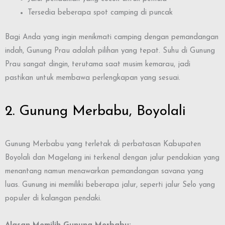
Tersedia beberapa spot camping di puncak
Bagi Anda yang ingin menikmati camping dengan pemandangan
indah, Gunung Prau adalah pilihan yang tepat. Suhu di Gunung
Prau sangat dingin, terutama saat musim kemarau, jadi
pastikan untuk membawa perlengkapan yang sesuai.
2. Gunung Merbabu, Boyolali
Gunung Merbabu yang terletak di perbatasan Kabupaten
Boyolali dan Magelang ini terkenal dengan jalur pendakian yang
menantang namun menawarkan pemandangan savana yang
luas. Gunung ini memiliki beberapa jalur, seperti jalur Selo yang
populer di kalangan pendaki.